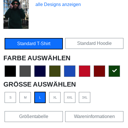
alle Designs anzeigen
Standard Hoodie
Standard T-Shirt
FARBE AUSWÄHLEN
GRÖSSE AUSWÄHLEN
S
M
L
XL
XXL
3XL
Größentabelle
Wareninformationen