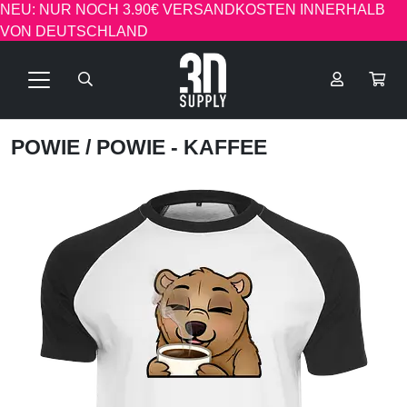
NEU: NUR NOCH 3.90€ VERSANDKOSTEN INNERHALB
VON DEUTSCHLAND
POWIE
/ POWIE - KAFFEE