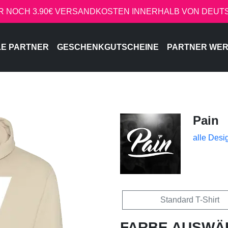
R NOCH 3.90€ VERSANDKOSTEN INNERHALB VON DEU
LE PARTNER
GESCHENKGUTSCHEINE
PARTNER WE
Pain
alle Desi
Standard T-Shirt
FARBE AUSWÄ