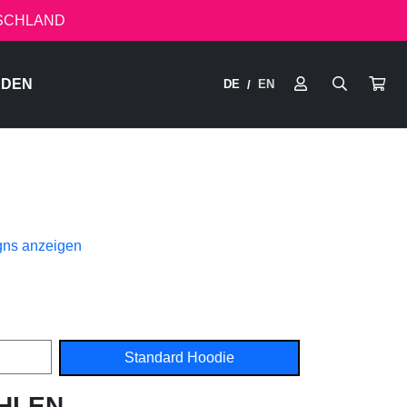
TSCHLAND
RDEN
DE
EN
/
gns anzeigen
Standard Hoodie
HLEN