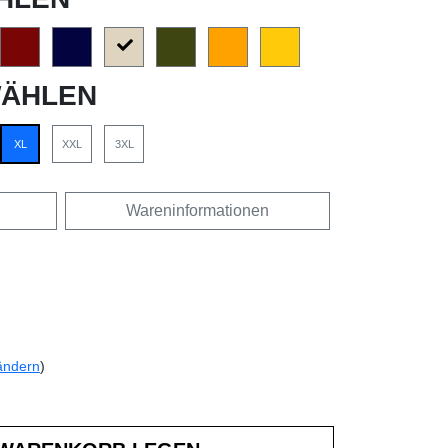
ÄHLEN
XL
XXL
3XL
Wareninformationen
ändern
)