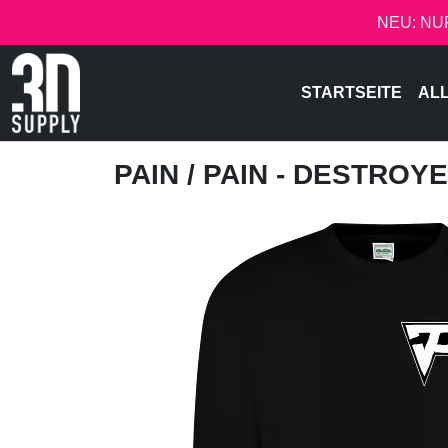
NEU: NU
STARTSEITE
AL
PAIN
/ PAIN - DESTROY