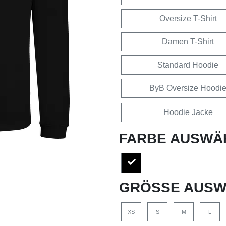
Oversize T-Shirt
Damen T-Shirt
Standard Hoodie
ByB Oversize Hoodi
Hoodie Jacke
FARBE AUSWÄ
GRÖSSE AUSW
XS
S
M
L