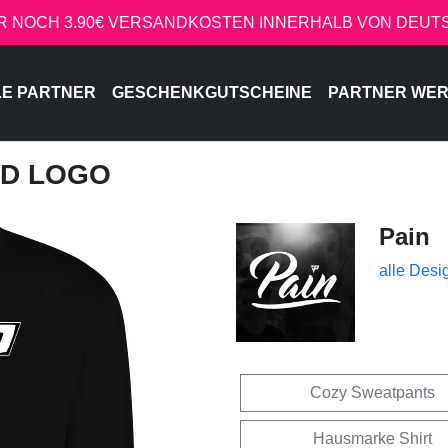
R NOCH 3.90€ VERSANDKOSTEN INNERHALB VON DEU
LE PARTNER
GESCHENKGUTSCHEINE
PARTNER WE
ED LOGO
Pain
alle Desi
Cozy Sweatpants
Hausmarke Shirt