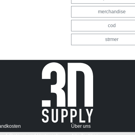
merchandise
cod
strmer
andkosten
Über uns