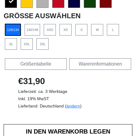
GRÖSSE AUSWÄHLEN
128/134
140/146
XXS
XS
S
M
L
XL
XXL
3XL
Größentabelle
Wareninformationen
€31,90
Lieferzeit: ca. 3 Werktage
Inkl. 19% MwST
Lieferland: Deutschland (
ändern
)