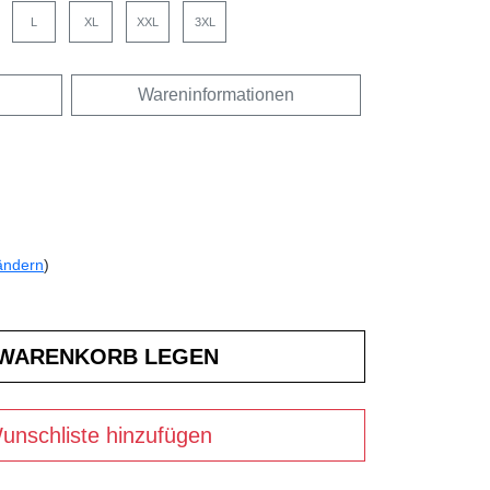
L
XL
XXL
3XL
Wareninformationen
ändern
)
unschliste hinzufügen