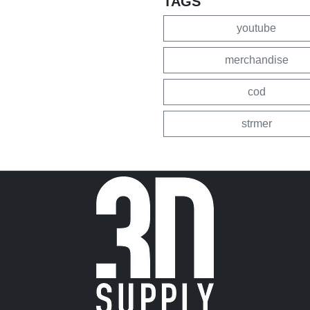
TAGS
youtube
merchandise
cod
strmer