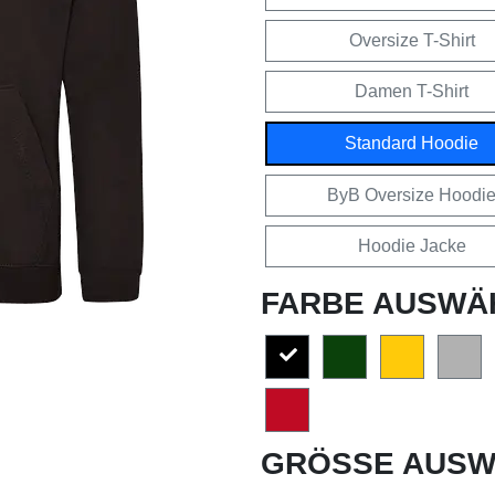
Oversize T-Shirt
Damen T-Shirt
Standard Hoodie
ByB Oversize Hoodi
Hoodie Jacke
FARBE AUSWÄ
GRÖSSE AUSW