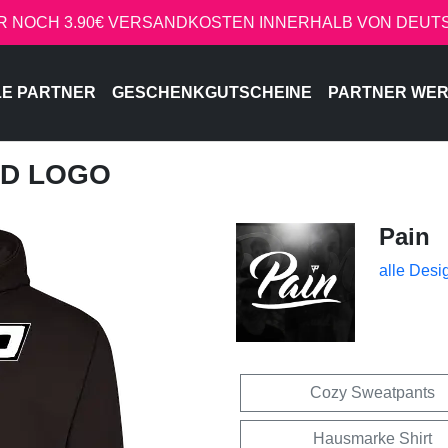
R NOCH 3.90€ VERSANDKOSTEN INNERHALB VON DEU
LE PARTNER
GESCHENKGUTSCHEINE
PARTNER WE
ED LOGO
Pain
alle Desi
Cozy Sweatpants
Hausmarke Shirt