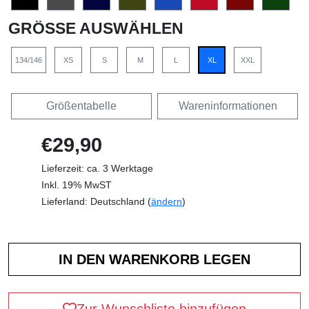
GRÖSSE AUSWÄHLEN
134/146
XS
S
M
L
XL
XXL
Größentabelle
Wareninformationen
€29,90
Lieferzeit: ca. 3 Werktage
Inkl. 19% MwST
Lieferland: Deutschland (
ändern
)
Zur Wunschliste hinzufügen