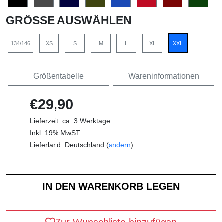
GRÖSSE AUSWÄHLEN
134/146
XS
S
M
L
XL
XXL
Größentabelle
Wareninformationen
€29,90
Lieferzeit: ca. 3 Werktage
Inkl. 19% MwST
Lieferland: Deutschland (
ändern
)
Zur Wunschliste hinzufügen