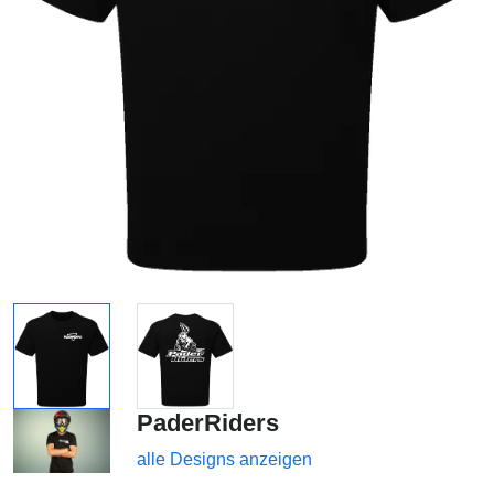
PaderRiders
alle Designs anzeigen