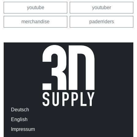
youtube
youtuber
merchandise
paderriders
Deutsch
English
Impressum