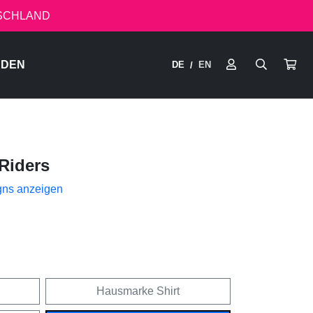
TSCHLAND
RDEN
DE
EN
/
Riders
gns anzeigen
Hausmarke Shirt