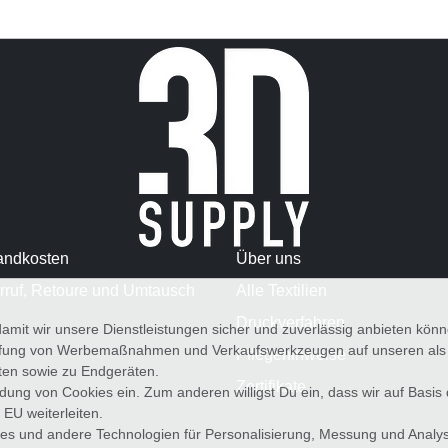
andkosten
Über uns
rruf, Retoure und Umtausch
Alle Textilien
Druckverfahren
amit wir unsere Dienstleistungen sicher und zuverlässig anbieten kö
üfung von Werbemaßnahmen und Verkaufswerkzeugen auf unseren als au
Pflegehinweise
iten sowie zu Endgeräten.
Zertifikate
wendung von Cookies ein. Zum anderen willigst Du ein, dass wir auf Basis
 EU weiterleiten.
es und andere Technologien für Personalisierung, Messung und Analy