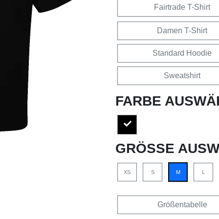
Fairtrade T-Shirt
Damen T-Shirt
Standard Hoodie
Sweatshirt
FARBE AUSWÄ
GRÖSSE AUSW
XS
S
M
L
Größentabelle