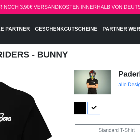
R NOCH 3.90€ VERSANDKOSTEN INNERHALB VON DEU
LE PARTNER
GESCHENKGUTSCHEINE
PARTNER WE
RIDERS - BUNNY
Pader
alle Desi
Standard T-Shirt