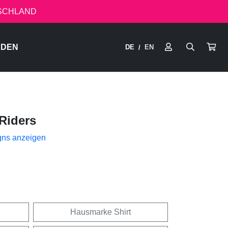
TSCHLAND
RDEN
DE
EN
/
Riders
gns anzeigen
Hausmarke Shirt