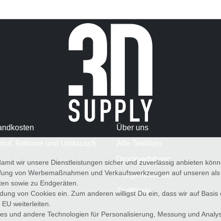
andkosten
Über uns
rruf, Retoure und Umtausch
Alle Textilien
Druckverfahren
amit wir unsere Dienstleistungen sicher und zuverlässig anbieten kö
üfung von Werbemaßnahmen und Verkaufswerkzeugen auf unseren als au
Pflegehinweise
iten sowie zu Endgeräten.
Zertifikate
wendung von Cookies ein. Zum anderen willigst Du ein, dass wir auf Basis
 EU weiterleiten.
es und andere Technologien für Personalisierung, Messung und Analy