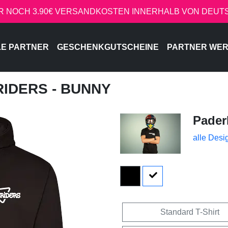
R NOCH 3.90€ VERSANDKOSTEN INNERHALB VON DEU
LE PARTNER
GESCHENKGUTSCHEINE
PARTNER WE
RIDERS - BUNNY
Pader
alle Desi
Standard T-Shirt