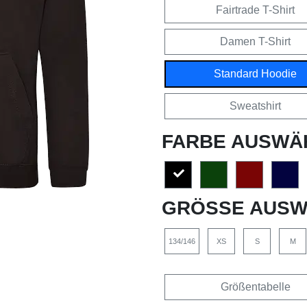
Fairtrade T-Shirt
Damen T-Shirt
Standard Hoodie
Sweatshirt
FARBE AUSWÄ
GRÖSSE AUSW
134/146
XS
S
M
Größentabelle