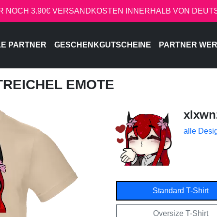
R NOCH 3.90€ VERSANDKOSTEN INNERHALB VON DEU
LE PARTNER
GESCHENKGUTSCHEINE
PARTNER WE
STREICHEL EMOTE
xlxwn
alle Desi
Standard T-Shirt
Oversize T-Shirt