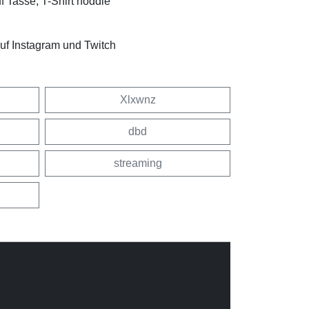
f Tasse, T-Shirt hoddie
f Instagram und Twitch
Xlxwnz
dbd
streaming