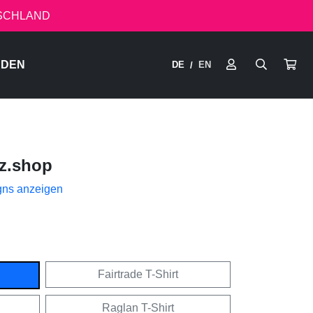
TSCHLAND
RDEN
DE
EN
/
z.shop
gns anzeigen
Fairtrade T-Shirt
Raglan T-Shirt