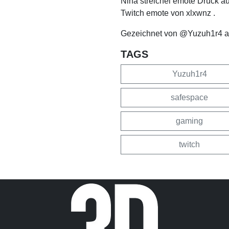
Nina streichel emote Druck au
Twitch emote von xlxwnz .
Gezeichnet von @Yuzuh1r4 au
TAGS
Yuzuh1r4
safespace
gaming
twitch