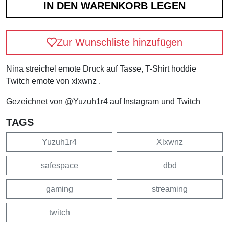
Zur Wunschliste hinzufügen
Nina streichel emote Druck auf Tasse, T-Shirt hoddie
Twitch emote von xlxwnz .
Gezeichnet von @Yuzuh1r4 auf Instagram und Twitch
TAGS
Yuzuh1r4
Xlxwnz
safespace
dbd
gaming
streaming
twitch