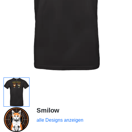
Smilow
alle Designs anzeigen