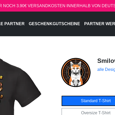
R NOCH 3.90€ VERSANDKOSTEN INNERHALB VON DEU
LE PARTNER
GESCHENKGUTSCHEINE
PARTNER WE
Smil
alle Desi
Standard T-Shirt
Oversize T-Shirt