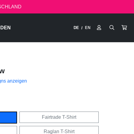
TSCHLAND
RDEN
DE
EN
/
ow
gns anzeigen
Fairtrade T-Shirt
Raglan T-Shirt