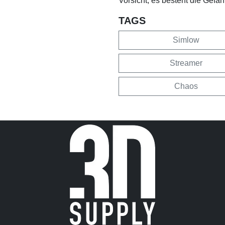
Vorsicht, es besteht die Gefa
TAGS
Simlow
Streamer
Chaos