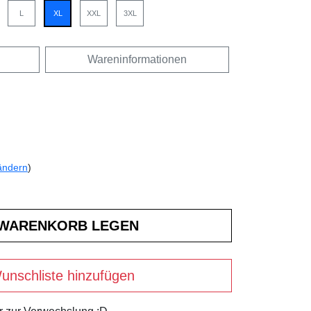
L
XL
XXL
3XL
Wareninformationen
ändern
)
unschliste hinzufügen