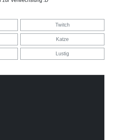
hr zur Verwechslung :D
Twitch
Katze
Lustig