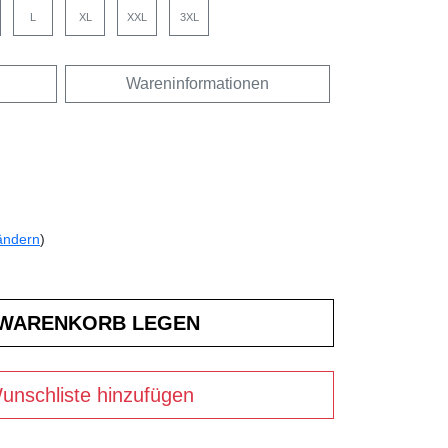
L
XL
XXL
3XL
Wareninformationen
ändern
)
unschliste hinzufügen