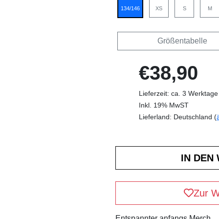
134/146
XS
S
M
Größentabelle
€38,90
Lieferzeit: ca. 3 Werktage
Inkl. 19% MwST
Lieferland: Deutschland (
Zur W
Entspannter anfangs Merch.