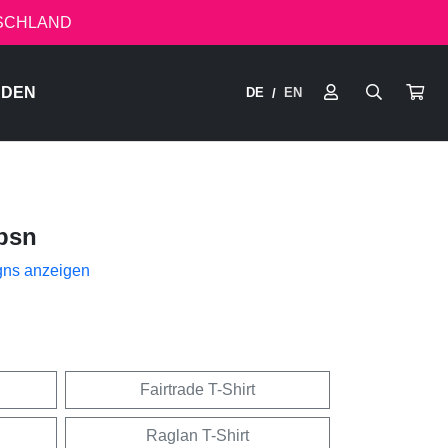
TSCHLAND
RDEN
DE
EN
/
bsn
gns anzeigen
Fairtrade T-Shirt
Raglan T-Shirt