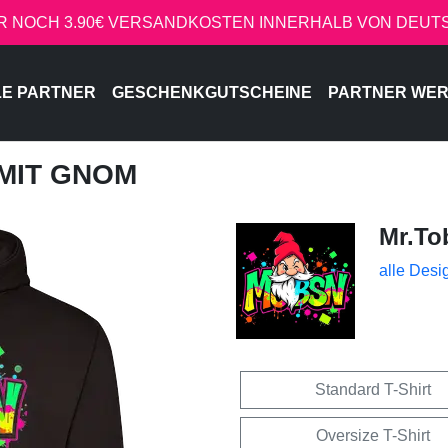
R NOCH 3.90€ VERSANDKOSTEN INNERHALB VON DEU
LE PARTNER
GESCHENKGUTSCHEINE
PARTNER WE
 MIT GNOM
Mr.To
alle Desi
Standard T-Shirt
Oversize T-Shirt