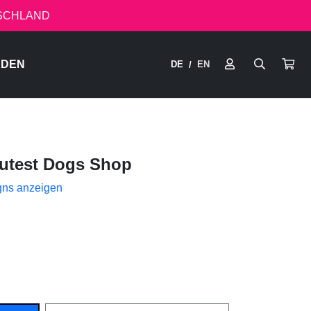
TSCHLAND
RDEN
DE
EN
/
utest Dogs Shop
gns anzeigen