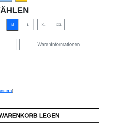
ÄHLEN
M
L
XL
XXL
Wareninformationen
ändern
)