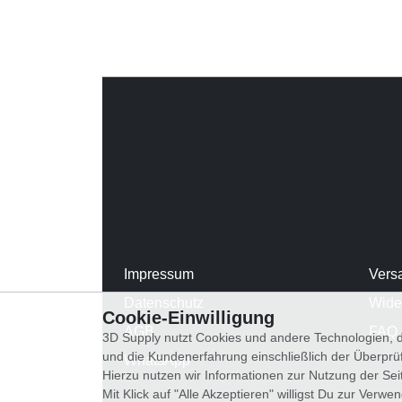
Impressum
Vers
Datenschutz
Wide
Cookie-Einwilligung
AGB
FAQ
3D Supply nutzt Cookies und andere Technologien, d
und die Kundenerfahrung einschließlich der Überpr
WhatsApp
Hierzu nutzen wir Informationen zur Nutzung der Se
Mit Klick auf "Alle Akzeptieren" willigst Du zur Ver