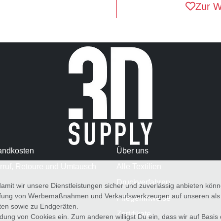
Zur W
andkosten
Über uns
rruf, Retoure und Umtausch
Alle Textilien
Druckverfahren
amit wir unsere Dienstleistungen sicher und zuverlässig anbieten kö
üfung von Werbemaßnahmen und Verkaufswerkzeugen auf unseren als au
Pflegehinweise
iten sowie zu Endgeräten.
Zertifikate
wendung von Cookies ein. Zum anderen willigst Du ein, dass wir auf Basis