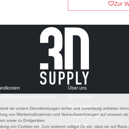
Zur W
andkosten
Über uns
rruf, Retoure und Umtausch
Alle Textilien
Druckverfahren
amit wir unsere Dienstleistungen sicher und zuverlässig anbieten kö
üfung von Werbemaßnahmen und Verkaufswerkzeugen auf unseren als au
Pflegehinweise
iten sowie zu Endgeräten.
Zertifikate
wendung von Cookies ein. Zum anderen willigst Du ein, dass wir auf Basis