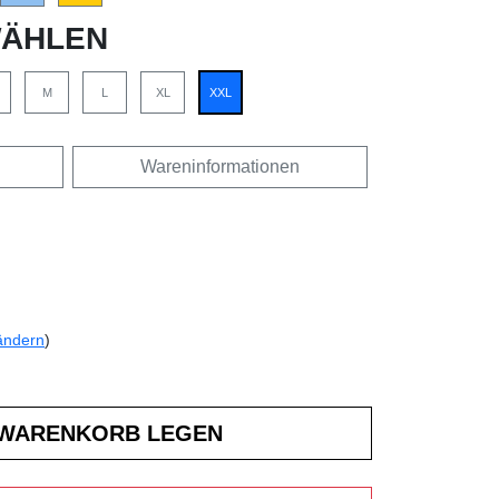
ÄHLEN
M
L
XL
XXL
Wareninformationen
ändern
)