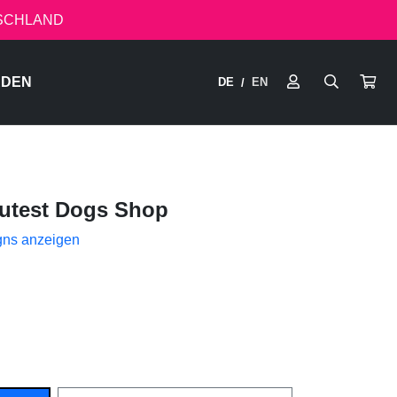
TSCHLAND
RDEN
DE
EN
/
utest Dogs Shop
gns anzeigen