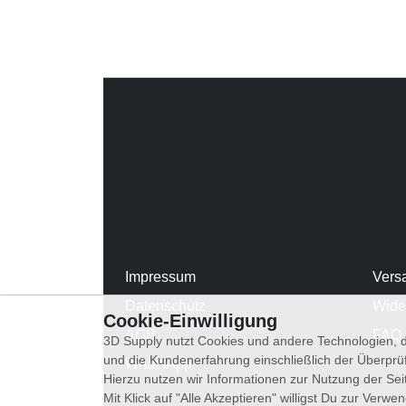
Impressum
Vers
Datenschutz
Wide
Cookie-Einwilligung
AGB
FAQ
3D Supply nutzt Cookies und andere Technologien, d
und die Kundenerfahrung einschließlich der Überpr
WhatsApp
Hierzu nutzen wir Informationen zur Nutzung der Se
Mit Klick auf "Alle Akzeptieren" willigst Du zur Ver