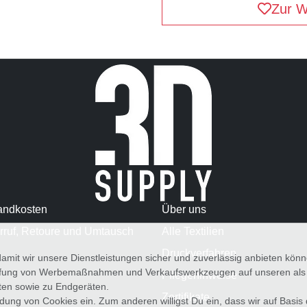
Zur W
andkosten
Über uns
rruf, Retoure und Umtausch
Alle Textilien
Druckverfahren
amit wir unsere Dienstleistungen sicher und zuverlässig anbieten kö
üfung von Werbemaßnahmen und Verkaufswerkzeugen auf unseren als au
Pflegehinweise
iten sowie zu Endgeräten.
Zertifikate
wendung von Cookies ein. Zum anderen willigst Du ein, dass wir auf Basis