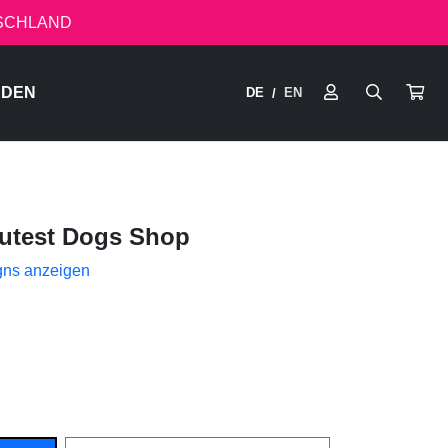
TSCHLAND
RDEN
DE
EN
/
utest Dogs Shop
gns anzeigen