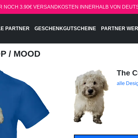
R NOCH 3.90€ VERSANDKOSTEN INNERHALB VON DEU
LE PARTNER
GESCHENKGUTSCHEINE
PARTNER WE
OP
/ MOOD
The C
alle Desi