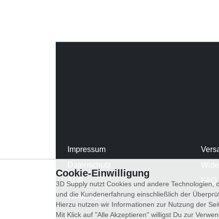
Impressum
Vers
Datenschutz
Wide
Cookie-Einwilligung
AGB
FAQ
3D Supply nutzt Cookies und andere Technologien, d
und die Kundenerfahrung einschließlich der Überpr
WhatsApp
Hierzu nutzen wir Informationen zur Nutzung der Se
Mit Klick auf "Alle Akzeptieren" willigst Du zur Ver