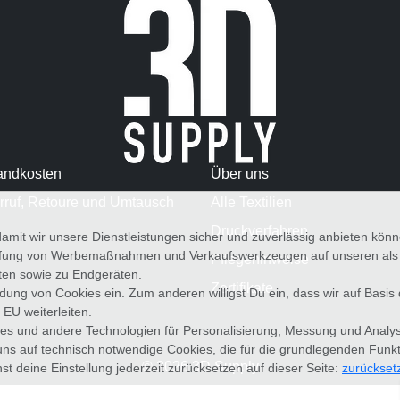
andkosten
Über uns
rruf, Retoure und Umtausch
Alle Textilien
Druckverfahren
amit wir unsere Dienstleistungen sicher und zuverlässig anbieten kö
üfung von Werbemaßnahmen und Verkaufswerkzeugen auf unseren als au
Pflegehinweise
iten sowie zu Endgeräten.
Zertifikate
wendung von Cookies ein. Zum anderen willigst Du ein, dass wir auf Basis
 EU weiterleiten.
es und andere Technologien für Personalisierung, Messung und Analy
uns auf technisch notwendige Cookies, die für die grundlegenden Funk
© 2026 3D Supply
st deine Einstellung jederzeit zurücksetzen auf dieser Seite:
zurückset