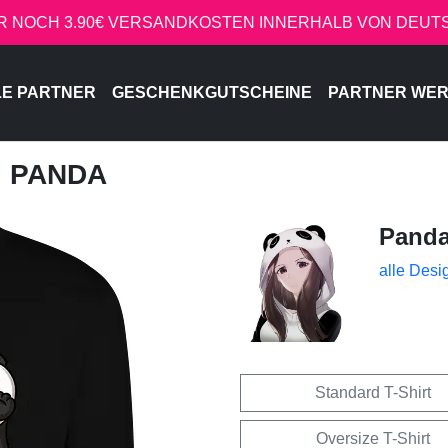
R NOCH 3.90€ VERSANDKOSTEN INNERHALB VON DEU
LE PARTNER
GESCHENKGUTSCHEINE
PARTNER WE
, PANDA
Pand
alle Desi
Standard T-Shirt
Oversize T-Shirt