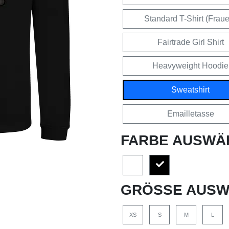
Standard T-Shirt (Frau
Fairtrade Girl Shirt
Heavyweight Hoodie
Sweatshirt
Emailletasse
FARBE AUSWÄ
GRÖSSE AUSW
XS
S
M
L