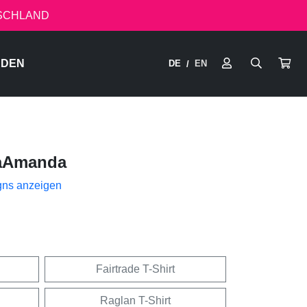
TSCHLAND
RDEN
DE
EN
/
aAmanda
gns anzeigen
Fairtrade T-Shirt
Raglan T-Shirt