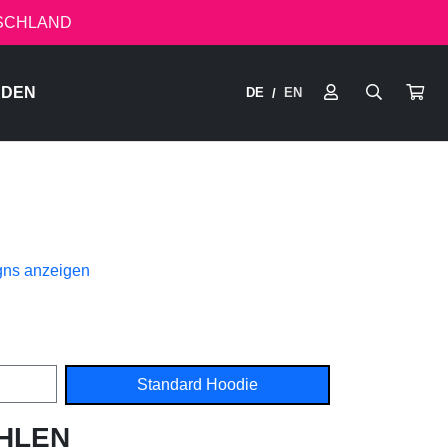
TSCHLAND
RDEN
DE
EN
/
gns anzeigen
Standard Hoodie
HLEN