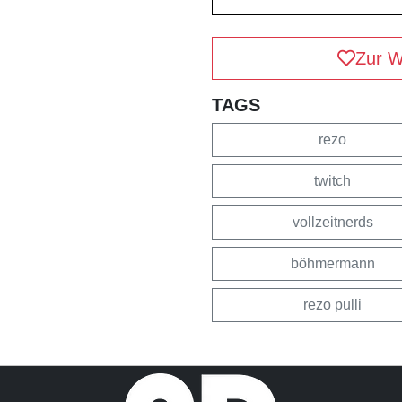
Zur W
TAGS
rezo
twitch
vollzeitnerds
böhmermann
rezo pulli