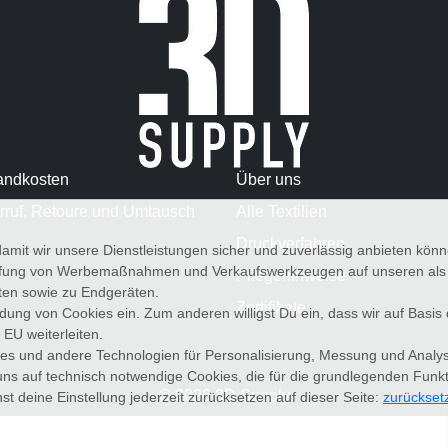
andkosten
Über uns
rruf, Retoure und Umtausch
Alle Textilien
Druckverfahren
amit wir unsere Dienstleistungen sicher und zuverlässig anbieten kö
üfung von Werbemaßnahmen und Verkaufswerkzeugen auf unseren als au
Pflegehinweise
iten sowie zu Endgeräten.
Zertifikate
wendung von Cookies ein. Zum anderen willigst Du ein, dass wir auf Basis
 EU weiterleiten.
es und andere Technologien für Personalisierung, Messung und Analy
uns auf technisch notwendige Cookies, die für die grundlegenden Funk
© 2026 3D Supply
st deine Einstellung jederzeit zurücksetzen auf dieser Seite:
zurückset