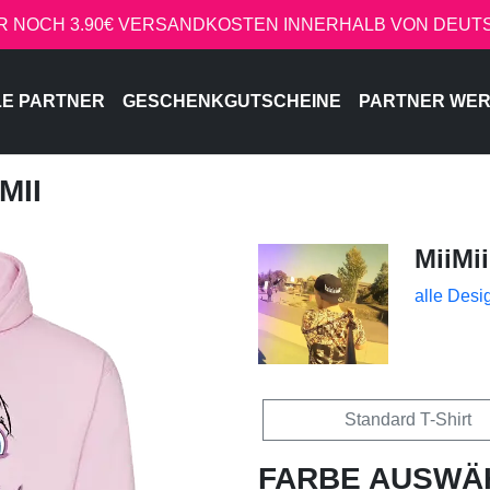
R NOCH 3.90€ VERSANDKOSTEN INNERHALB VON DEU
LE PARTNER
GESCHENKGUTSCHEINE
PARTNER WE
MII
MiiMii
alle Desi
Standard T-Shirt
FARBE AUSWÄ