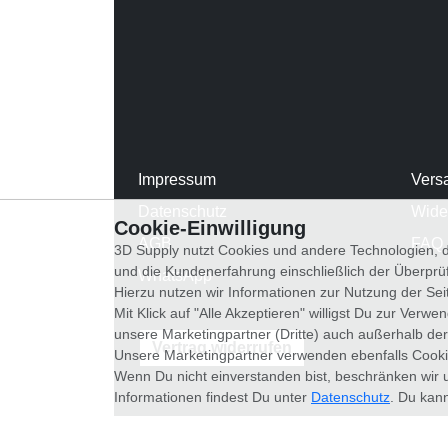
Impressum
Vers
Datenschutz
Wide
Cookie-Einwilligung
AGB
FAQ
3D Supply nutzt Cookies und andere Technologien, d
und die Kundenerfahrung einschließlich der Überpr
WhatsApp
Hierzu nutzen wir Informationen zur Nutzung der Se
Mit Klick auf "Alle Akzeptieren" willigst Du zur Ver
unsere Marketingpartner (Dritte) auch außerhalb der
Vertrag widerrufen
Unsere Marketingpartner verwenden ebenfalls Cooki
Wenn Du nicht einverstanden bist, beschränken wir 
Informationen findest Du unter
Datenschutz
. Du kann