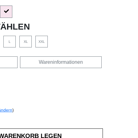
ÄHLEN
L
XL
XXL
Wareninformationen
ändern
)