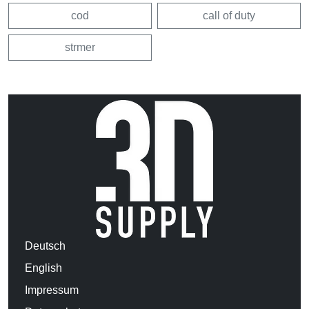
cod
call of duty
strmer
Deutsch
English
Impressum