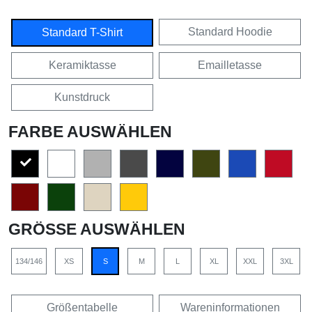
Standard Hoodie
Standard T-Shirt
Keramiktasse
Emailletasse
Kunstdruck
FARBE AUSWÄHLEN
GRÖSSE AUSWÄHLEN
134/146
XS
S
M
L
XL
XXL
3XL
Größentabelle
Wareninformationen