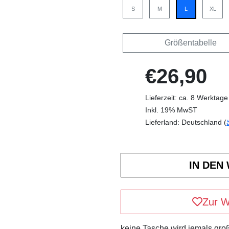
S
M
L
XL
Größentabelle
€26,90
Lieferzeit: ca. 8 Werktage
Inkl. 19% MwST
Lieferland: Deutschland (
Zur W
keine Tasche wird jemals groß