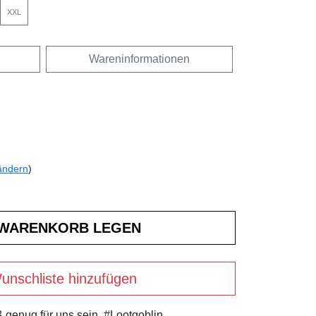
XXL
Wareninformationen
ändern
)
unschliste hinzufügen
 genug für uns sein. #Lootgoblin