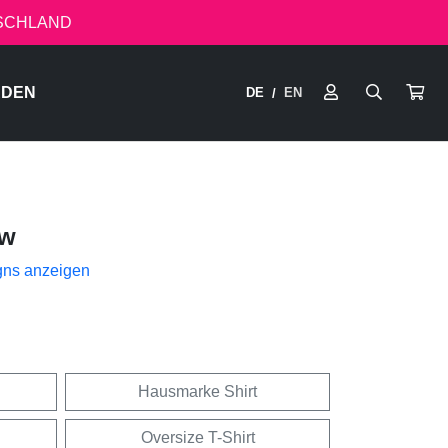
TSCHLAND
RDEN
DE
EN
/
ow
gns anzeigen
Hausmarke Shirt
Oversize T-Shirt