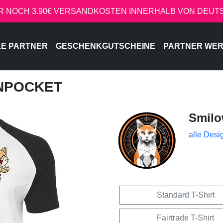
R NOCH 3.90€ VERSANDKOSTEN INNERHALB VON DEU
LE PARTNER
GESCHENKGUTSCHEINE
PARTNER WE
INPOCKET
Smil
alle Desi
Standard T-Shirt
Fairtrade T-Shirt