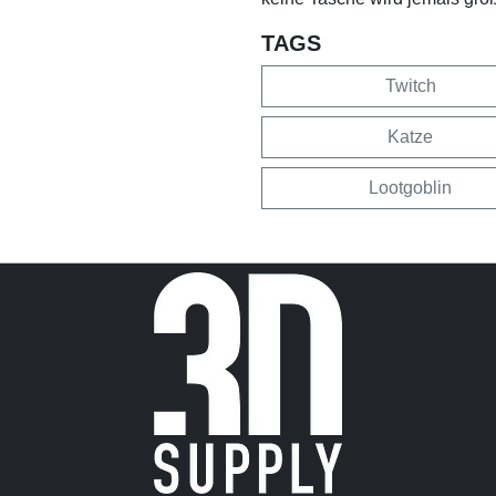
TAGS
Twitch
Katze
Lootgoblin