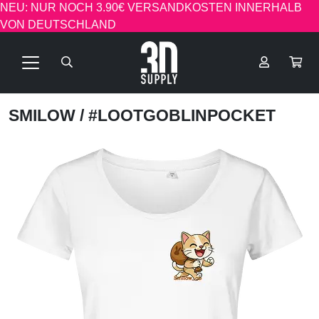
NEU: NUR NOCH 3.90€ VERSANDKOSTEN INNERHALB
VON DEUTSCHLAND
SMILOW
/ #LOOTGOBLINPOCKET