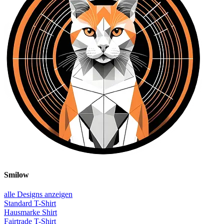
Smilow
alle Designs anzeigen
Standard T-Shirt
Hausmarke Shirt
Fairtrade T-Shirt