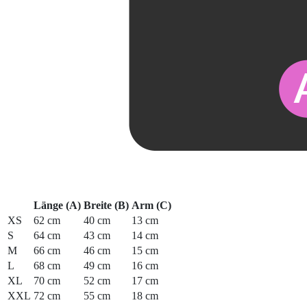
Länge (A)
Breite (B)
Arm (C)
XS
62 cm
40 cm
13 cm
S
64 cm
43 cm
14 cm
M
66 cm
46 cm
15 cm
L
68 cm
49 cm
16 cm
XL
70 cm
52 cm
17 cm
XXL
72 cm
55 cm
18 cm