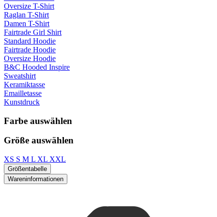
Oversize T-Shirt
Raglan T-Shirt
Damen T-Shirt
Fairtrade Girl Shirt
Standard Hoodie
Fairtrade Hoodie
Oversize Hoodie
B&C Hooded Inspire
Sweatshirt
Keramiktasse
Emailletasse
Kunstdruck
Farbe auswählen
Größe auswählen
XS
S
M
L
XL
XXL
Größentabelle
Wareninformationen