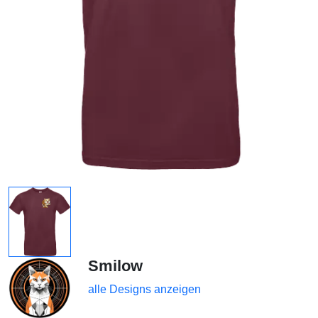
Smilow
alle Designs anzeigen