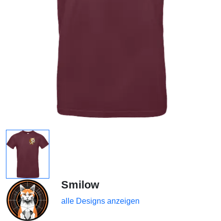
Smilow
alle Designs anzeigen