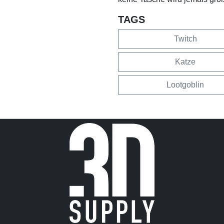
TAGS
Twitch
Katze
Lootgoblin