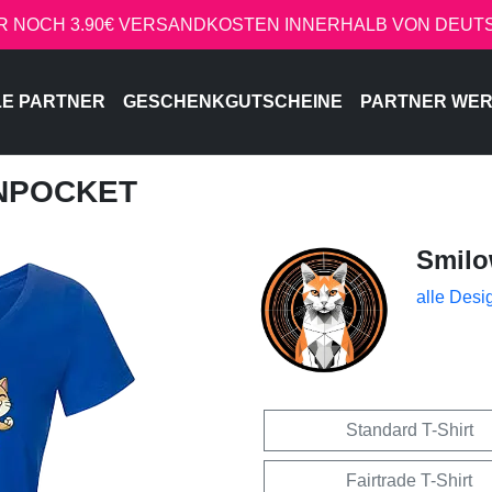
R NOCH 3.90€ VERSANDKOSTEN INNERHALB VON DEU
LE PARTNER
GESCHENKGUTSCHEINE
PARTNER WE
INPOCKET
Smil
alle Desi
Standard T-Shirt
Fairtrade T-Shirt