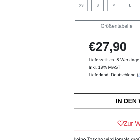
XS
S
M
L
Größentabelle
€27,90
Lieferzeit: ca. 8 Werktage
Inkl. 19% MwST
Lieferland: Deutschland (
Zur W
keine Tasche wird jemals groß