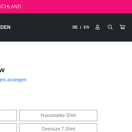
TSCHLAND
RDEN
DE
EN
/
ow
gns anzeigen
Hausmarke Shirt
Oversize T-Shirt