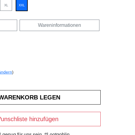
XL
XXL
Wareninformationen
ändern
)
unschliste hinzufügen
 genug für uns sein. #Lootgoblin