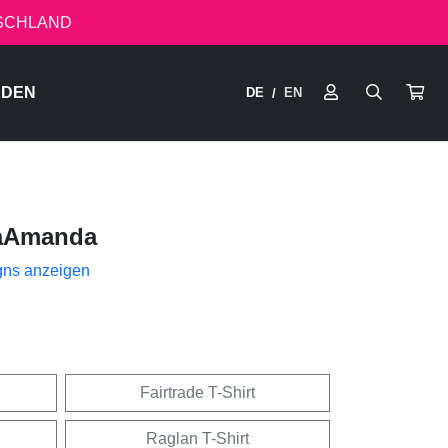
TSCHLAND
RDEN
DE
EN
/
aAmanda
gns anzeigen
Fairtrade T-Shirt
Raglan T-Shirt