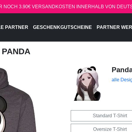
R NOCH 3.90€ VERSANDKOSTEN INNERHALB VON DEU
LE PARTNER
GESCHENKGUTSCHEINE
PARTNER WE
, PANDA
Pand
alle Desi
Standard T-Shirt
Oversize T-Shirt