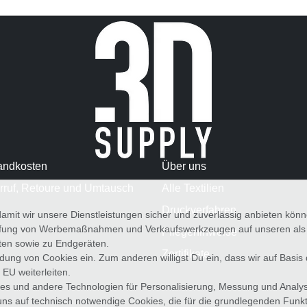
andkosten
Über uns
rruf, Retoure und Umtausch
Alle Textilien
Druckverfahren
amit wir unsere Dienstleistungen sicher und zuverlässig anbieten kö
üfung von Werbemaßnahmen und Verkaufswerkzeugen auf unseren als au
Pflegehinweise
iten sowie zu Endgeräten.
Zertifikate
wendung von Cookies ein. Zum anderen willigst Du ein, dass wir auf Basis
 EU weiterleiten.
es und andere Technologien für Personalisierung, Messung und Analy
uns auf technisch notwendige Cookies, die für die grundlegenden Funk