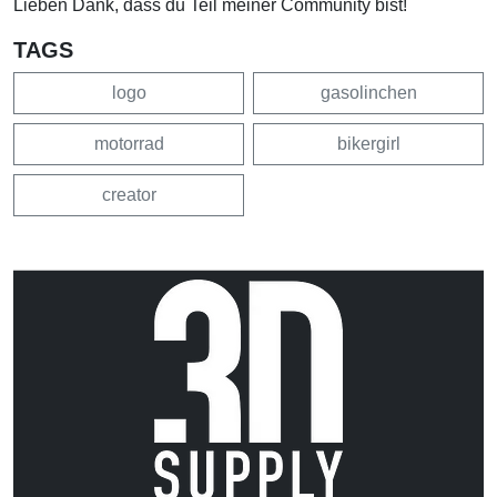
Lieben Dank, dass du Teil meiner Community bist!
TAGS
logo
gasolinchen
motorrad
bikergirl
creator