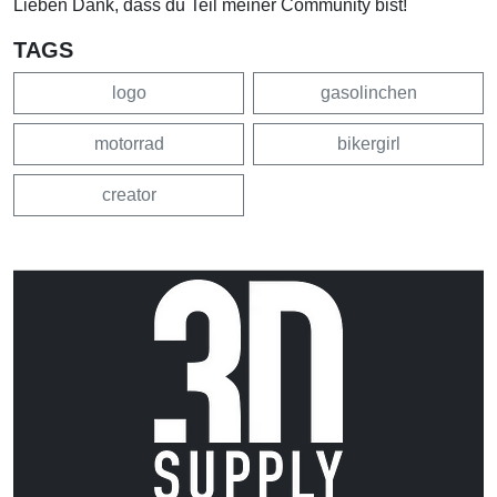
Lieben Dank, dass du Teil meiner Community bist!
TAGS
logo
gasolinchen
motorrad
bikergirl
creator