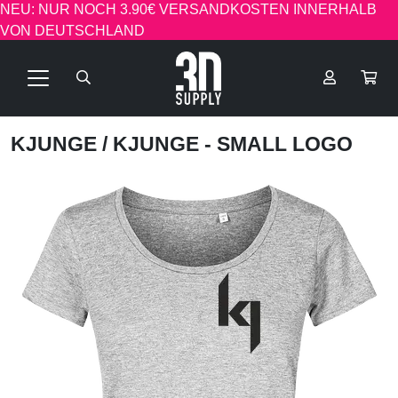
NEU: NUR NOCH 3.90€ VERSANDKOSTEN INNERHALB
VON DEUTSCHLAND
KJUNGE
/ KJUNGE - SMALL LOGO