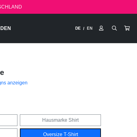
TSCHLAND
RDEN
DE
EN
/
e
gns anzeigen
Hausmarke Shirt
Oversize T-Shirt