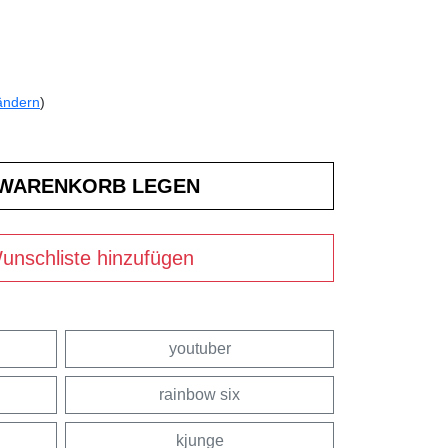
ändern
)
unschliste hinzufügen
youtuber
rainbow six
kjunge