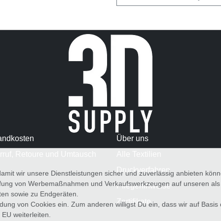
andkosten
Über uns
rruf, Retoure und Umtausch
Alle Textilien
Druckverfahren
amit wir unsere Dienstleistungen sicher und zuverlässig anbieten kö
üfung von Werbemaßnahmen und Verkaufswerkzeugen auf unseren als au
Pflegehinweise
iten sowie zu Endgeräten.
Zertifikate
wendung von Cookies ein. Zum anderen willigst Du ein, dass wir auf Basis
 EU weiterleiten.