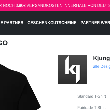
R NOCH 3.90€ VERSANDKOSTEN INNERHALB VON DEU
LE PARTNER
GESCHENKGUTSCHEINE
PARTNER WE
GO
Kjung
alle Desi
Standard T-Shirt
Fairtrade T-Shirt