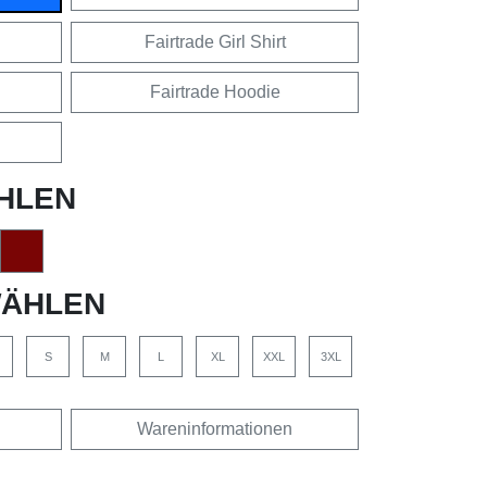
Fairtrade Girl Shirt
Fairtrade Hoodie
HLEN
ÄHLEN
S
M
L
XL
XXL
3XL
Wareninformationen