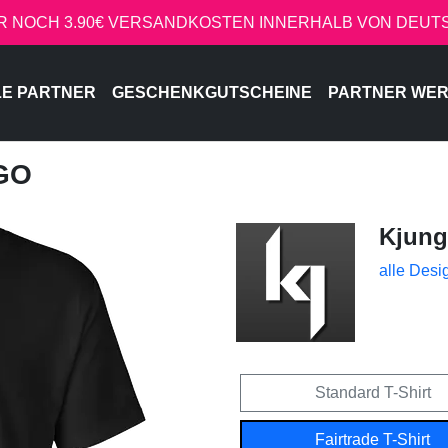
R NOCH 3.90€ VERSANDKOSTEN INNERHALB VON DEU
LE PARTNER
GESCHENKGUTSCHEINE
PARTNER WE
GO
Kjung
alle Desi
Standard T-Shirt
Fairtrade T-Shirt