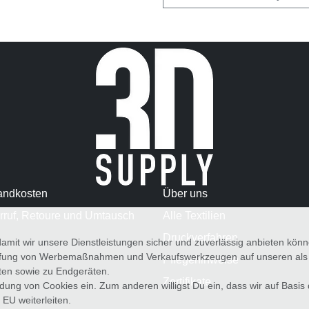
andkosten
Über uns
rruf, Retoure und Umtausch
Alle Textilien
Druckverfahren
amit wir unsere Dienstleistungen sicher und zuverlässig anbieten kö
üfung von Werbemaßnahmen und Verkaufswerkzeugen auf unseren als au
Pflegehinweise
iten sowie zu Endgeräten.
Zertifikate
wendung von Cookies ein. Zum anderen willigst Du ein, dass wir auf Basis
 EU weiterleiten.