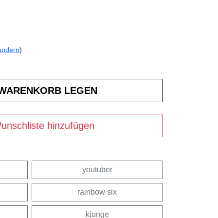
ändern
)
unschliste hinzufügen
youtuber
rainbow six
kjunge