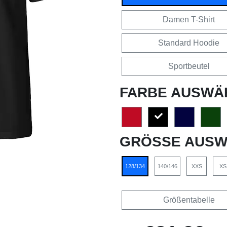
Damen T-Shirt
Standard Hoodie
Sportbeutel
FARBE AUSWÄ
GRÖSSE AUSW
128/134
140/146
XXS
XS
Größentabelle