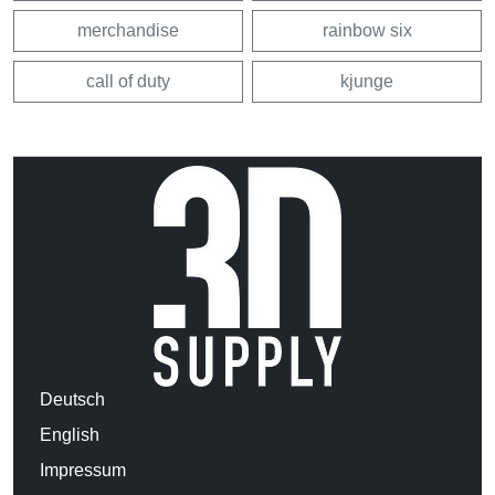
merchandise
rainbow six
call of duty
kjunge
Deutsch
English
Impressum