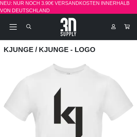
NEU: NUR NOCH 3.90€ VERSANDKOSTEN INNERHALB
VON DEUTSCHLAND
KJUNGE
/ KJUNGE - LOGO