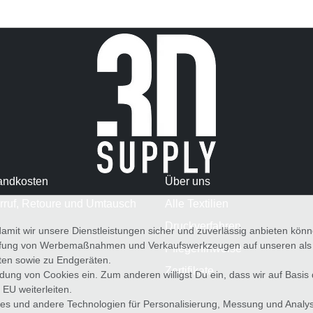
andkosten
Über uns
rruf, Retoure und Umtausch
Alle Textilien
Druckverfahren
amit wir unsere Dienstleistungen sicher und zuverlässig anbieten kö
üfung von Werbemaßnahmen und Verkaufswerkzeugen auf unseren als au
Pflegehinweise
iten sowie zu Endgeräten.
Zertifikate
wendung von Cookies ein. Zum anderen willigst Du ein, dass wir auf Basis
 EU weiterleiten.
es und andere Technologien für Personalisierung, Messung und Analy