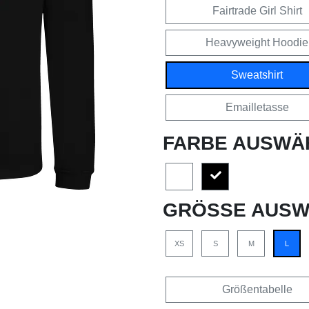
Fairtrade Girl Shirt
Heavyweight Hoodie
Sweatshirt
Emailletasse
FARBE AUSWÄ
GRÖSSE AUSW
XS
S
M
L
Größentabelle