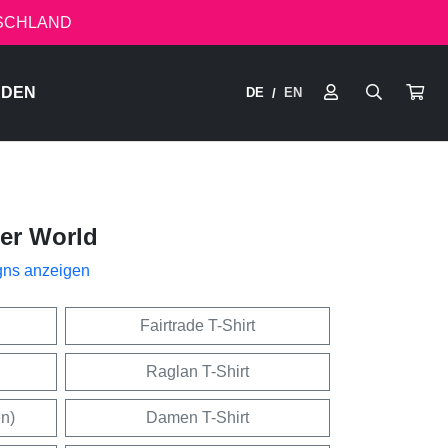
TSCHLAND
RDEN
DE
EN
/
ter World
gns anzeigen
Fairtrade T-Shirt
Raglan T-Shirt
en)
Damen T-Shirt