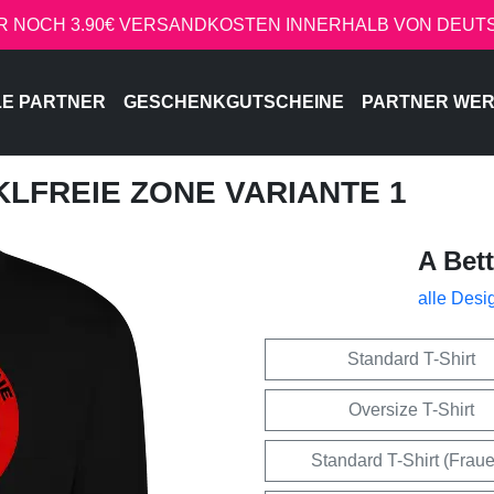
R NOCH 3.90€ VERSANDKOSTEN INNERHALB VON DEU
LE PARTNER
GESCHENKGUTSCHEINE
PARTNER WE
CKLFREIE ZONE VARIANTE 1
A Bet
alle Desi
Standard T-Shirt
Oversize T-Shirt
Standard T-Shirt (Frau