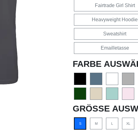
Fairtrade Girl Shirt
Heavyweight Hoodie
Sweatshirt
Emailletasse
FARBE AUSWÄ
GRÖSSE AUSW
S
M
L
XL