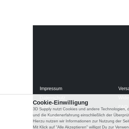
Impressum
Vers
Datenschutz
Wide
Cookie-Einwilligung
AGB
FAQ
3D Supply nutzt Cookies und andere Technologien, d
und die Kundenerfahrung einschließlich der Überpr
WhatsApp
Hierzu nutzen wir Informationen zur Nutzung der Se
Mit Klick auf "Alle Akzeptieren" willigst Du zur Ver