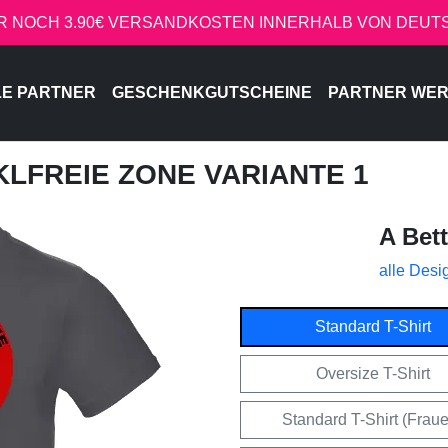
R NOCH 3.90€ VERSANDKOSTEN INNERHALB VON DEU
LE PARTNER
GESCHENKGUTSCHEINE
PARTNER WE
CKLFREIE ZONE VARIANTE 1
A Bet
alle Desi
Standard T-Shirt
Oversize T-Shirt
Standard T-Shirt (Frau