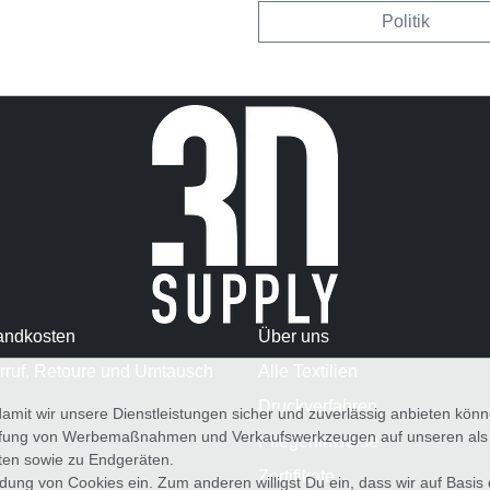
Politik
andkosten
Über uns
rruf, Retoure und Umtausch
Alle Textilien
Druckverfahren
amit wir unsere Dienstleistungen sicher und zuverlässig anbieten kö
üfung von Werbemaßnahmen und Verkaufswerkzeugen auf unseren als au
Pflegehinweise
iten sowie zu Endgeräten.
Zertifikate
wendung von Cookies ein. Zum anderen willigst Du ein, dass wir auf Basis