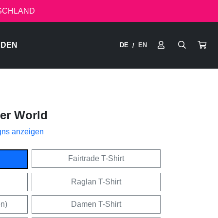
TSCHLAND
RDEN
DE
EN
/
ter World
gns anzeigen
Fairtrade T-Shirt
Raglan T-Shirt
en)
Damen T-Shirt