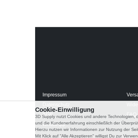
Impressum
Vers
Datenschutz
Wide
Cookie-Einwilligung
AGB
FAQ
3D Supply nutzt Cookies und andere Technologien, d
und die Kundenerfahrung einschließlich der Überpr
WhatsApp
Hierzu nutzen wir Informationen zur Nutzung der Se
Mit Klick auf "Alle Akzeptieren" willigst Du zur Ver