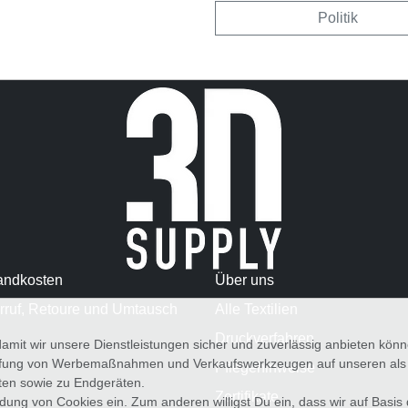
Politik
andkosten
Über uns
rruf, Retoure und Umtausch
Alle Textilien
Druckverfahren
amit wir unsere Dienstleistungen sicher und zuverlässig anbieten kö
üfung von Werbemaßnahmen und Verkaufswerkzeugen auf unseren als au
Pflegehinweise
iten sowie zu Endgeräten.
Zertifikate
wendung von Cookies ein. Zum anderen willigst Du ein, dass wir auf Basis