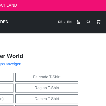
TSCHLAND
RDEN
DE
EN
/
ter World
gns anzeigen
Fairtrade T-Shirt
Raglan T-Shirt
en)
Damen T-Shirt