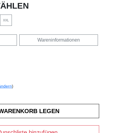
ÄHLEN
XXL
Wareninformationen
ändern
)
unschliste hinzufügen