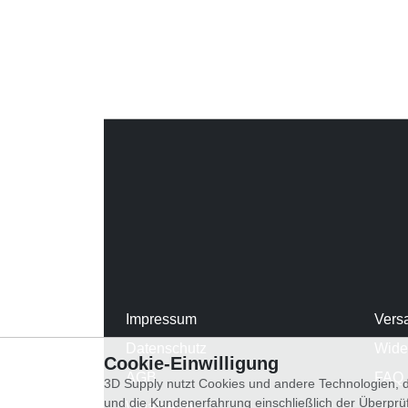
Impressum
Vers
Datenschutz
Wide
Cookie-Einwilligung
AGB
FAQ
3D Supply nutzt Cookies und andere Technologien, d
und die Kundenerfahrung einschließlich der Überpr
WhatsApp