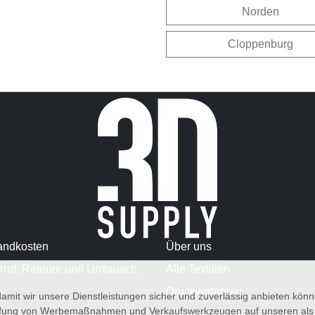
Norden
Cloppenburg
andkosten
Über uns
rruf, Retoure und Umtausch
Alle Textilien
Druckverfahren
amit wir unsere Dienstleistungen sicher und zuverlässig anbieten kö
üfung von Werbemaßnahmen und Verkaufswerkzeugen auf unseren als au
Pflegehinweise