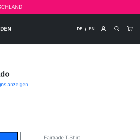
TSCHLAND
RDEN
DE
EN
/
ado
gns anzeigen
Fairtrade T-Shirt