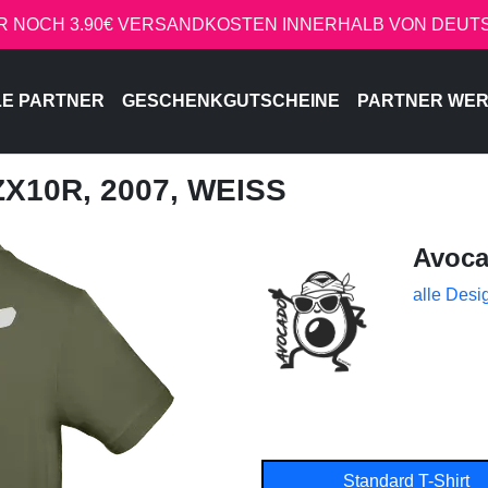
R NOCH 3.90€ VERSANDKOSTEN INNERHALB VON DEU
LE PARTNER
GESCHENKGUTSCHEINE
PARTNER WE
ZX10R, 2007, WEISS
Avoc
alle Desi
Standard T-Shirt