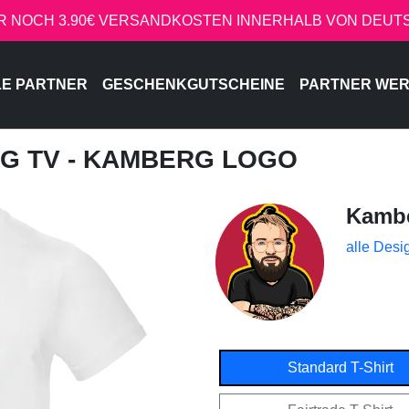
R NOCH 3.90€ VERSANDKOSTEN INNERHALB VON DEU
LE PARTNER
GESCHENKGUTSCHEINE
PARTNER WE
G TV - KAMBERG LOGO
Kamb
alle Desi
Standard T-Shirt