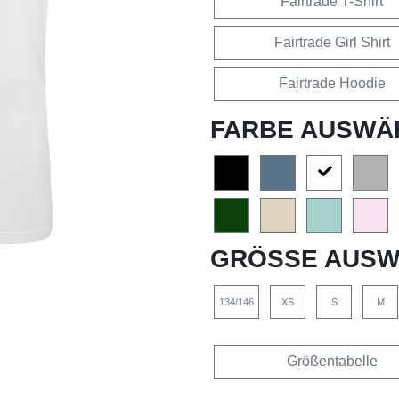
Fairtrade T-Shirt
Fairtrade Girl Shirt
Fairtrade Hoodie
FARBE AUSWÄ
GRÖSSE AUSW
134/146
XS
S
M
Größentabelle