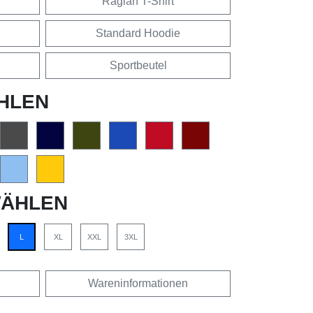
Raglan T-Shirt
Standard Hoodie
Sportbeutel
HLEN
ÄHLEN
L
XL
XXL
3XL
Wareninformationen