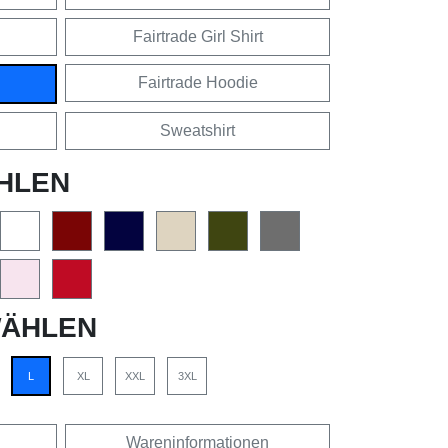
Fairtrade Girl Shirt
Fairtrade Hoodie
Sweatshirt
HLEN
ÄHLEN
L
XL
XXL
3XL
Wareninformationen