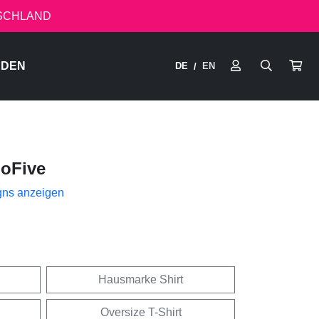
TSCHLAND
RDEN
DE
EN
/
hoFive
gns anzeigen
Hausmarke Shirt
Oversize T-Shirt