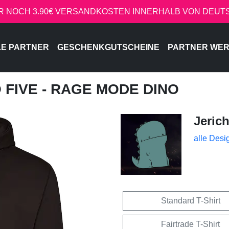
R NOCH 3.90€ VERSANDKOSTEN INNERHALB VON DEU
LE PARTNER
GESCHENKGUTSCHEINE
PARTNER WE
O FIVE - RAGE MODE DINO
Jeric
alle Desi
Standard T-Shirt
Fairtrade T-Shirt