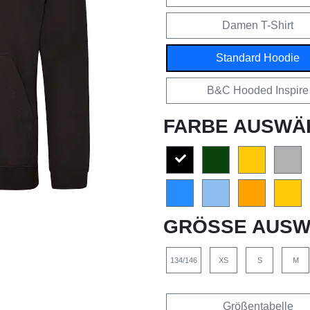
Damen T-Shirt
Standard Hoodie
B&C Hooded Inspire
FARBE AUSWÄ
GRÖSSE AUSW
134/146
XS
S
M
Größentabelle