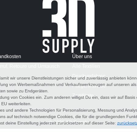
andkosten
Über uns
rruf, Retoure und Umtausch
Alle Textilien
Druckverfahren
amit wir unsere Dienstleistungen sicher und zuverlässig anbieten kö
üfung von Werbemaßnahmen und Verkaufswerkzeugen auf unseren als au
Pflegehinweise
iten sowie zu Endgeräten.
Zertifikate
wendung von Cookies ein. Zum anderen willigst Du ein, dass wir auf Basis
 EU weiterleiten.
es und andere Technologien für Personalisierung, Messung und Analy
uns auf technisch notwendige Cookies, die für die grundlegenden Funk
© 2026 3D Supply
st deine Einstellung jederzeit zurücksetzen auf dieser Seite:
zurückset