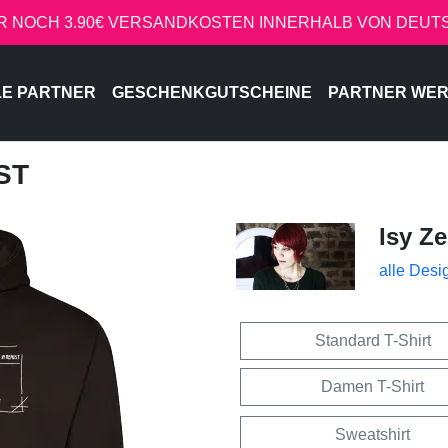
R NOCH 3.90€ VERSANDKOSTEN INNERHALB VON DEU
LE PARTNER
GESCHENKGUTSCHEINE
PARTNER WE
IST
Isy Z
alle Desi
Standard T-Shirt
Damen T-Shirt
Sweatshirt