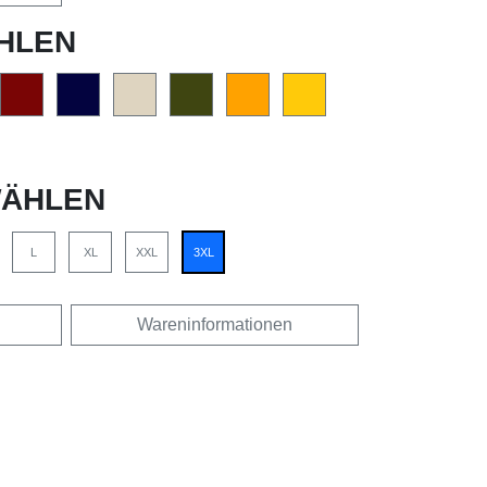
HLEN
ÄHLEN
L
XL
XXL
3XL
Wareninformationen