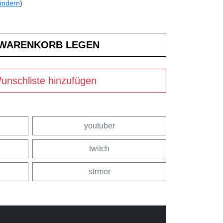
ändern
)
unschliste hinzufügen
youtuber
twitch
strmer