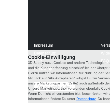
Impressum
Vers
Datenschutz
Wide
Cookie-Einwilligung
AGB
FAQ
3D Supply nutzt Cookies und andere Technologien, d
und die Kundenerfahrung einschließlich der Überpr
WhatsApp
Hierzu nutzen wir Informationen zur Nutzung der Se
Mit Klick auf "Alle Akzeptieren" willigst Du zur Ver
unsere Marketingpartner (Dritte) auch außerhalb der
Vertrag widerrufen
Unsere Marketingpartner verwenden ebenfalls Cooki
Wenn Du nicht einverstanden bist, beschränken wir 
Informationen findest Du unter
Datenschutz
. Du kann