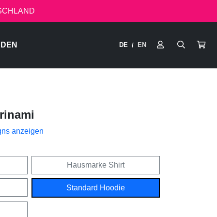
TSCHLAND
RDEN
DE
EN
/
erinami
gns anzeigen
Hausmarke Shirt
Standard Hoodie