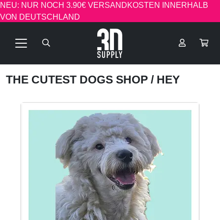
NEU: NUR NOCH 3.90€ VERSANDKOSTEN INNERHALB
VON DEUTSCHLAND
THE CUTEST DOGS SHOP
/ HEY