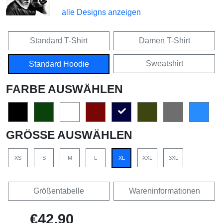
alle Designs anzeigen
Standard T-Shirt
Damen T-Shirt
Sweatshirt
Standard Hoodie
FARBE AUSWÄHLEN
GRÖSSE AUSWÄHLEN
XS
S
M
L
XL
XXL
3XL
Größentabelle
Wareninformationen
€42,90