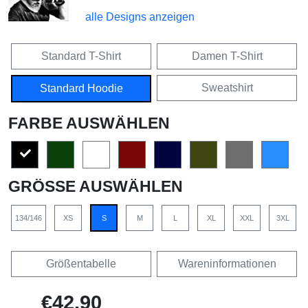
alle Designs anzeigen
Standard T-Shirt
Damen T-Shirt
Sweatshirt
Standard Hoodie
FARBE AUSWÄHLEN
GRÖSSE AUSWÄHLEN
134/146
XS
S
M
L
XL
XXL
3XL
Größentabelle
Wareninformationen
€42,90