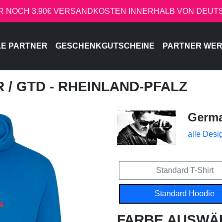
R NOCH 3.90€ VERSANDKOSTEN INNERHALB VON DEU
LE PARTNER
GESCHENKGUTSCHEINE
PARTNER WE
R
/ GTD - RHEINLAND-PFALZ
Germa
alle Desi
Standard T-Shirt
Standard Hoodie
FARBE AUSWÄ