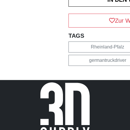
Zur W
TAGS
Rheinland-Pfalz
germantruckdriver