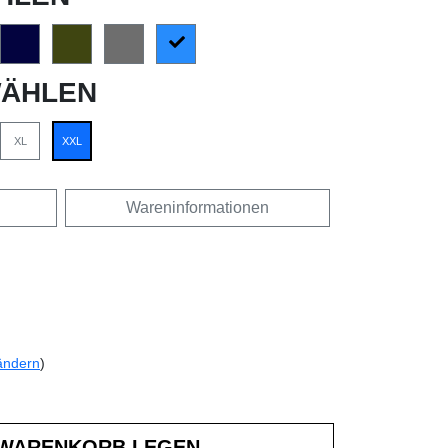
ÄHLEN
XL
XXL
Wareninformationen
ändern
)