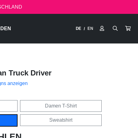
TSCHLAND
RDEN
DE
EN
/
n Truck Driver
gns anzeigen
Damen T-Shirt
Sweatshirt
HLEN