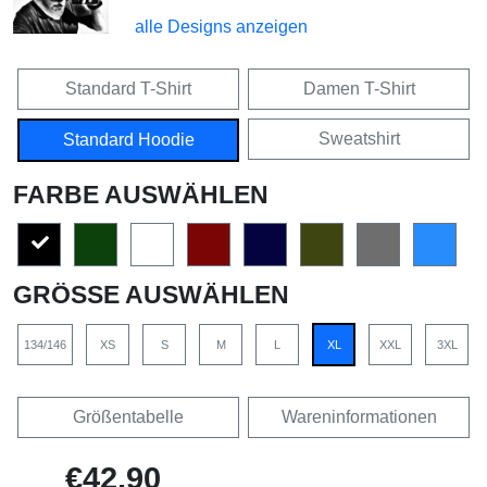
alle Designs anzeigen
Standard T-Shirt
Damen T-Shirt
Sweatshirt
Standard Hoodie
FARBE AUSWÄHLEN
GRÖSSE AUSWÄHLEN
134/146
XS
S
M
L
XL
XXL
3XL
Größentabelle
Wareninformationen
€42,90