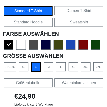
Damen T-Shirt
Standard T-Shirt
Standard Hoodie
Sweatshirt
FARBE AUSWÄHLEN
GRÖSSE AUSWÄHLEN
134/146
XS
S
M
L
XL
XXL
3XL
Größentabelle
Wareninformationen
€24,90
Lieferzeit: ca. 3 Werktage