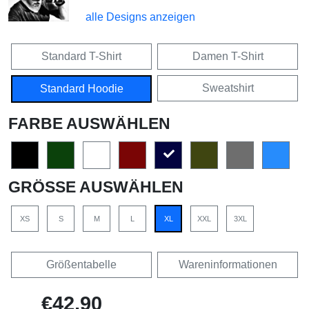
alle Designs anzeigen
Standard T-Shirt
Damen T-Shirt
Sweatshirt
Standard Hoodie
FARBE AUSWÄHLEN
GRÖSSE AUSWÄHLEN
XS
S
M
L
XL
XXL
3XL
Größentabelle
Wareninformationen
€42,90